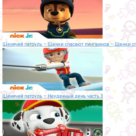
Щенячий патруль – Щенки спасают пингвинов – Щенки с
Щенячий патруль – Неудачный день часть 3