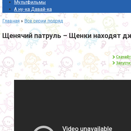
Мультфильмы
А ну-ка Давай-ка
Главная
»
Все серии подряд
Щенячий патруль – Щенки находят д