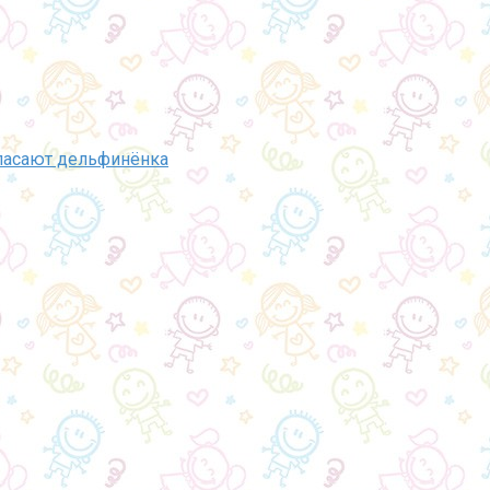
пасают дельфинёнка