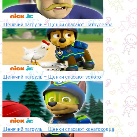
Щенячий патруль – Щенки спасают Патрулевоз
Щенячий патруль – Щенки спасают золото
Щенячий патруль – Щенки спасают канатоходца